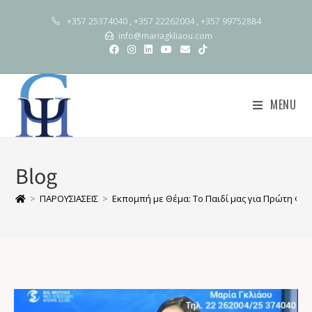
+357 25374040
,
+357 22262004
,
+357 99752884
info@mariagkliaou.com
MENU
Blog
>
ΠΑΡΟΥΣΙΑΣΕΙΣ
>
Εκπομπή με Θέμα: Το Παιδί μας για Πρώτη Φο