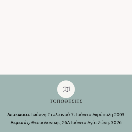
ΤΟΠΟΘΕΣΊΕΣ
Λευκωσια:
Ιωάννη Στυλιανού 7, Ισόγειο Ακρόπολη 2003
Λεμεσός:
Θεσσαλονίκης 26Α Ισόγειο Αγία Ζώνη, 3026