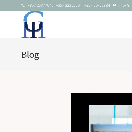
+357 25374040
,
+357 22262004
,
+357 99752884
info@ma
Blog