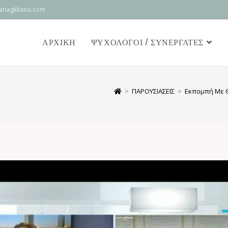
riagkliaou.com
ΑΡΧΙΚΉ
ΨΥΧΟΛΌΓΟΙ / ΣΥΝΕΡΓΆΤΕΣ
>
ΠΑΡΟΥΣΙΑΣΕΙΣ
>
Εκπομπή Με Θ