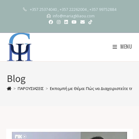
+357 25374040
,
+357 22262004
,
+357 99752884
info@mariagkliaou.com
MENU
Blog
>
ΠΑΡΟΥΣΙΑΣΕΙΣ
>
Εκπομπή με Θέμα: Πώς να Διαχειριστείτε την