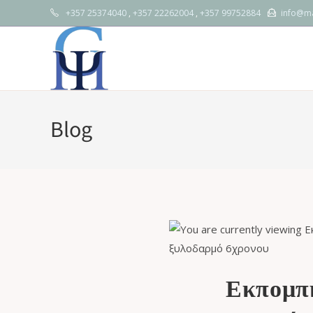
+357 25374040
,
+357 22262004
,
+357 99752884
info@ma
Blog
Εκπομπή