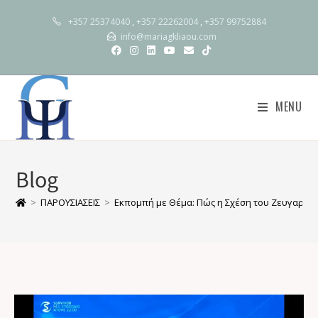
+357 25374040
,
+357 22262004
,
+357 99752884
info@mariagkliaou.com
MENU
Blog
>
ΠΑΡΟΥΣΙΑΣΕΙΣ
>
Εκπομπή με Θέμα: Πώς η Σχέση του Ζευγαριού