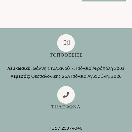
ΤΟΠΟΘΕΣΊΕΣ
Λευκωσια:
Ιωάννη Στυλιανού 7, Ισόγειο Ακρόπολη 2003
Λεμεσός:
Θεσσαλονίκης 26Α Ισόγειο Αγία Ζώνη, 3026
ΤΗΛΕΦΩΝΑ
+357 25374040