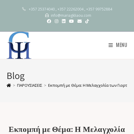
+357 25374040
,
+357 22262004
,
+357 99752884
info@mariagkliaou.com
MENU
Blog
>
ΠΑΡΟΥΣΙΑΣΕΙΣ
>
Εκπομπή με Θέμα: Η Μελαγχολία των Γιορτών 
Εκπομπή με Θέμα: Η Μελαγχολία