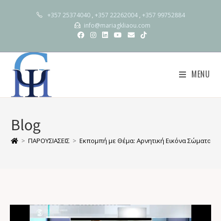
+357 25374040
,
+357 22262004
,
+357 99752884
info@mariagkliaou.com
MENU
Blog
>
ΠΑΡΟΥΣΙΑΣΕΙΣ
>
Εκπομπή με Θέμα: Αρνητική Εικόνα Σώματος κ