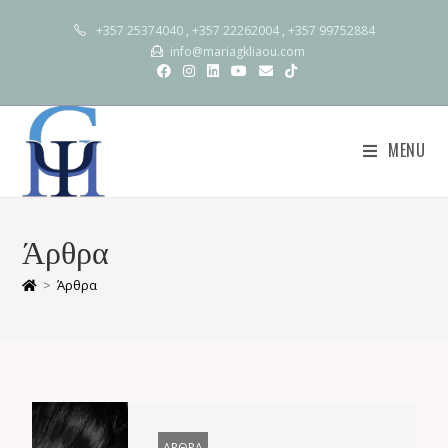
+357 25374040
,
+357 22262004
,
+357 99752884
info@mariagkliaou.com
MENU
Άρθρα
>
Άρθρα
ΑΡΘΡΑ