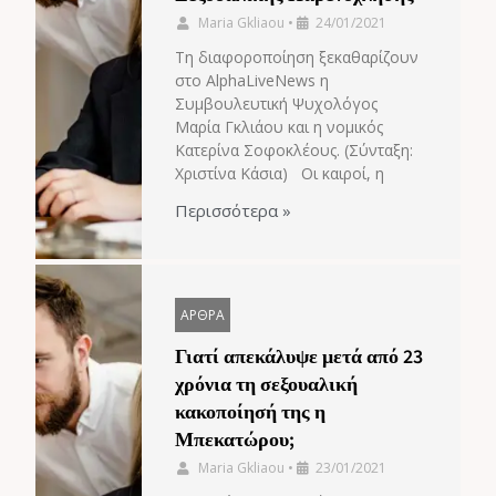
Maria Gkliaou
•
24/01/2021
Τη διαφοροποίηση ξεκαθαρίζουν
στο AlphaLiveNews η
Συμβουλευτική Ψυχολόγος
Μαρία Γκλιάου και η νομικός
Κατερίνα Σοφοκλέους. (Σύνταξη:
Χριστίνα Κάσια) Οι καιροί, η
Περισσότερα »
ΑΡΘΡΑ
Γιατί απεκάλυψε μετά από 23
χρόνια τη σεξουαλική
κακοποίησή της η
Μπεκατώρου;
Maria Gkliaou
•
23/01/2021