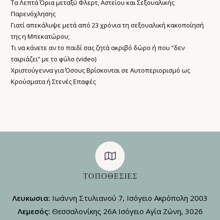
Τα Λεπτά Όρια μεταξύ Φλερτ, Αστείου και Σεξουαλικής
Παρενόχλησης
Γιατί απεκάλυψε μετά από 23 χρόνια τη σεξουαλική κακοποίησή
της η Μπεκατώρου;
Τι να κάνετε αν το παιδί σας ζητά ακριβό δώρο ή που “δεν
ταιριάζει” με το φύλο (video)
Χριστούγεννα για Όσους Βρίσκονται σε Αυτοπεριορισμό ως
Κρούσματα ή Στενές Επαφές
ΤΟΠΟΘΕΣΊΕΣ
Λευκωσια:
Ιωάννη Στυλιανού 7, Ισόγειο Ακρόπολη 2003
Λεμεσός:
Θεσσαλονίκης 26Α Ισόγειο Αγία Ζώνη, 3026