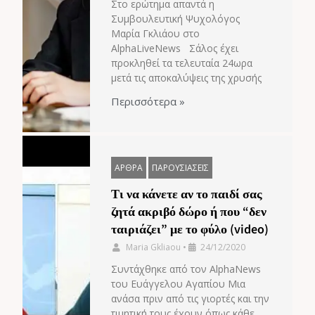
Στο ερώτημα απαντά η
Συμβουλευτική Ψυχολόγος
Μαρία Γκλιάου στο
AlphaLiveNews Σάλος έχει
προκληθεί τα τελευταία 24ωρα
μετά τις αποκαλύψεις της χρυσής
Περισσότερα »
ΑΡΘΡΑ
ΠΑΡΟΥΣΙΑΣΕΙΣ
Τι να κάνετε αν το παιδί σας
ζητά ακριβό δώρο ή που “δεν
ταιριάζει” με το φύλο (video)
Maria Gkliaou
•
24/12/2020
Συντάχθηκε από τον AlphaNews
του Ευάγγελου Αγαπίου Μια
ανάσα πριν από τις γιορτές και την
τιμητική τους έχουν όπως κάθε