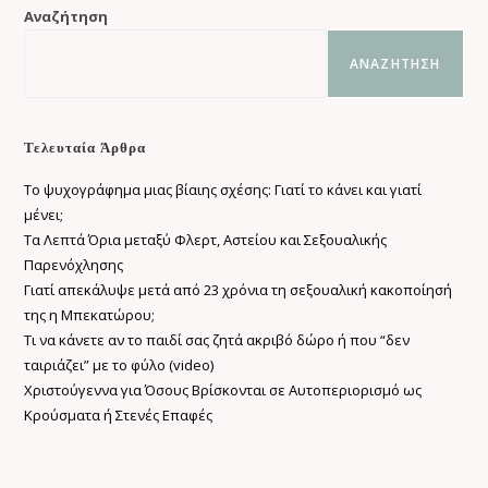
Αναζήτηση
ΑΝΑΖΉΤΗΣΗ
Τελευταία Άρθρα
Το ψυχογράφημα μιας βίαιης σχέσης: Γιατί το κάνει και γιατί
μένει;
Τα Λεπτά Όρια μεταξύ Φλερτ, Αστείου και Σεξουαλικής
Παρενόχλησης
Γιατί απεκάλυψε μετά από 23 χρόνια τη σεξουαλική κακοποίησή
της η Μπεκατώρου;
Τι να κάνετε αν το παιδί σας ζητά ακριβό δώρο ή που “δεν
ταιριάζει” με το φύλο (video)
Χριστούγεννα για Όσους Βρίσκονται σε Αυτοπεριορισμό ως
Κρούσματα ή Στενές Επαφές