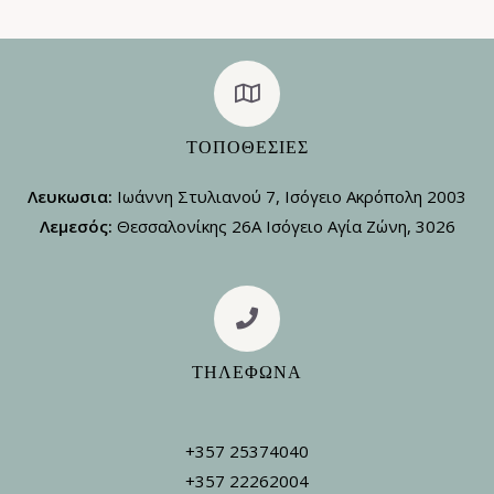
ΤΟΠΟΘΕΣΊΕΣ
Λευκωσια:
Ιωάννη Στυλιανού 7, Ισόγειο Ακρόπολη 2003
Λεμεσός:
Θεσσαλονίκης 26Α Ισόγειο Αγία Ζώνη, 3026
ΤΗΛΕΦΩΝΑ
+357 25374040
+357 22262004